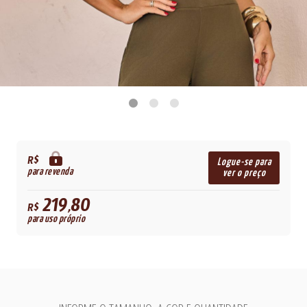
R$
Logue-se para
para revenda
ver o preço
219,80
R$
para uso próprio