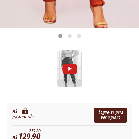
R$
Logue-se para
para revenda
ver o preço
259,80
129,90
R$