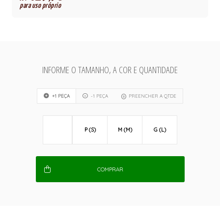
para uso próprio
INFORME O TAMANHO, A COR E QUANTIDADE
+1 PEÇA
-1 PEÇA
PREENCHER A QTDE
P (S)
M (M)
G (L)
COMPRAR