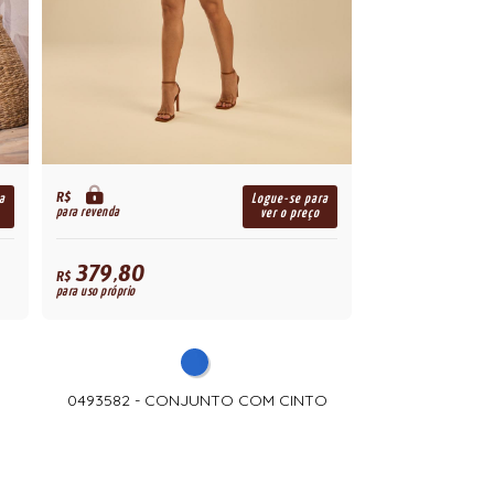
R$
a
Logue-se para
para revenda
ver o preço
379,80
R$
para uso próprio
0493582 - CONJUNTO COM CINTO