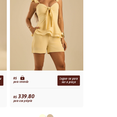
R$
a
Logue-se para
para revenda
ver o preço
339,80
R$
para uso próprio