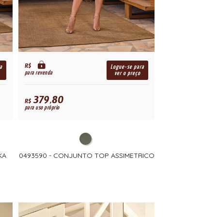
R$
a
Logue-se para
para revenda
ver o preço
379,80
R$
para uso próprio
KA
0493590 - CONJUNTO TOP ASSIMETRICO