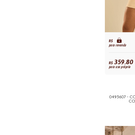
R$
para revenda
359,80
R$
para uso próprio
0493607 - 
CO