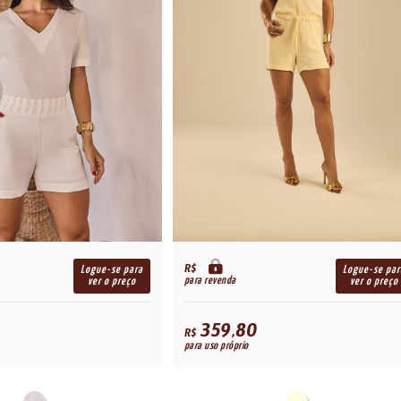
R$
Logue-se para
Logue-se par
para revenda
ver o preço
ver o preço
359,80
R$
para uso próprio