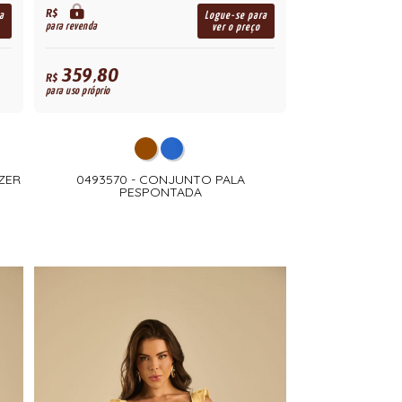
R$
a
Logue-se para
para revenda
ver o preço
359,80
R$
para uso próprio
ZER
0493570 - CONJUNTO PALA
PESPONTADA