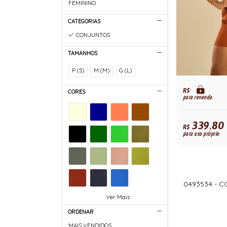
FEMININO
CATEGORIAS
CONJUNTOS
TAMANHOS
P (S)
M (M)
G (L)
R$
CORES
para revenda
339,80
R$
para uso próprio
0493534 - 
Ver Mais
ORDENAR
MAIS VENDIDOS