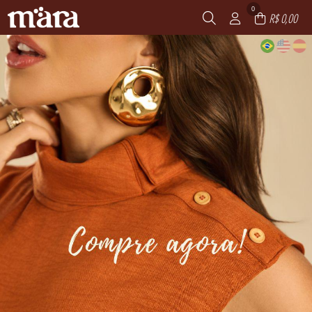
0
R$ 0,00