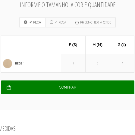
INFORME O TAMANHO, A COR E QUANTIDADE
+1 PEÇA
-1 PEÇA
PREENCHER A QTDE
P (S)
M (M)
G (L)
BEGE 1
COMPRAR
 MEDIDAS