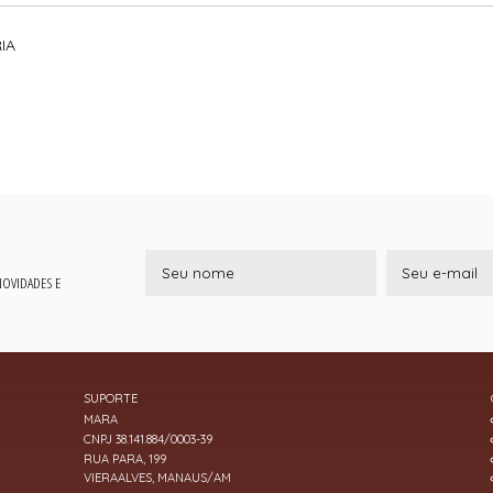
IA
 NOVIDADES E
SUPORTE
MARA
CNPJ 38.141.884/0003-39
RUA PARA, 199
VIERAALVES, MANAUS/AM