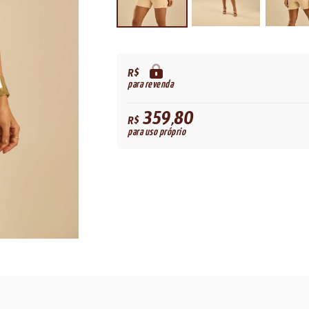
R$
para revenda
359,80
R$
para uso próprio