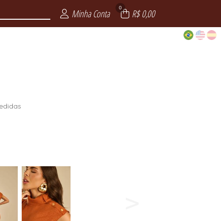
0
Minha Conta
R$ 0,00
edidas