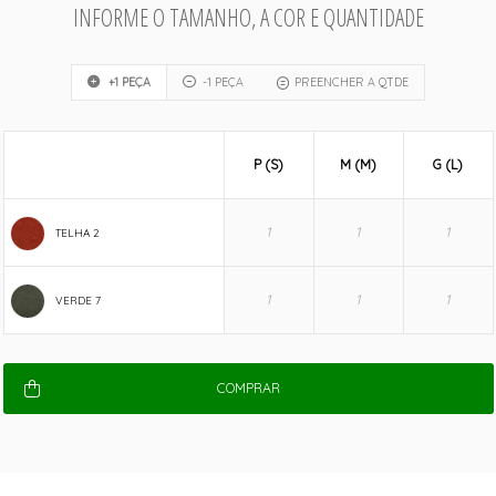
INFORME O TAMANHO, A COR E QUANTIDADE
+1 PEÇA
-1 PEÇA
PREENCHER A QTDE
P (S)
M (M)
G (L)
TELHA 2
VERDE 7
COMPRAR