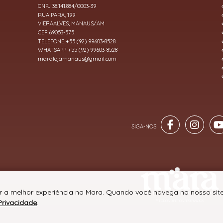
CNPJ 38.141.884/0003-39
RUA PARA, 199
VIERAALVES, MANAUS/AM
CEP 69053-575
TELEFONE +55 (92) 99603-8528
WHATSAPP +55 (92) 99603-8528
maralojamanaus@gmail.com
r a melhor experiência na Mara. Quando você navega no nosso site
Privacidade
.
® TODOS DIREITOS RESERVADOS