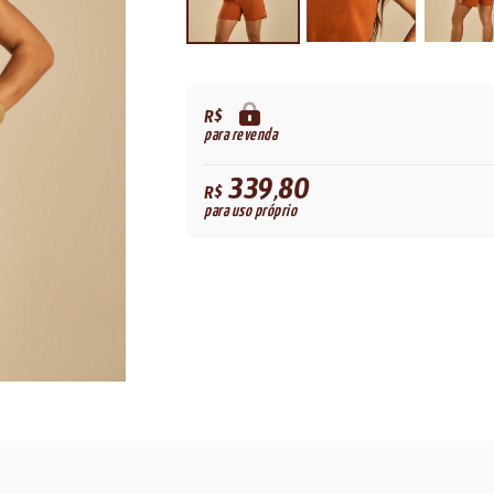
R$
para revenda
339,80
R$
para uso próprio