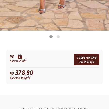
R$
Logue-se para
para revenda
ver o preço
378,80
R$
para uso próprio