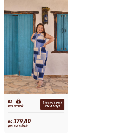
R$
Logue-se para
para revenda
ver o preço
379,80
R$
para uso próprio