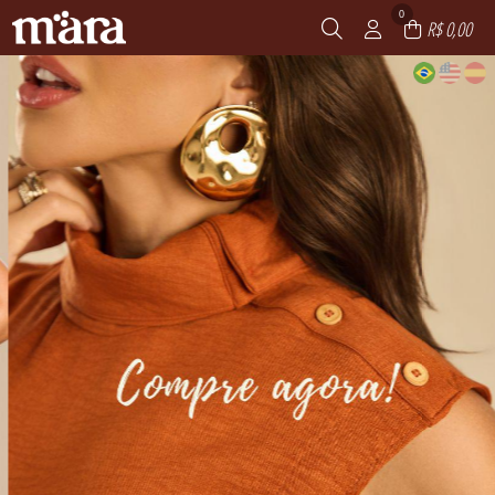
0
R$ 0,00