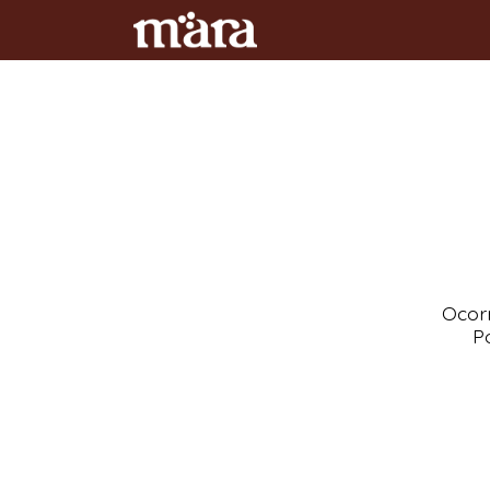
Ocorr
Po