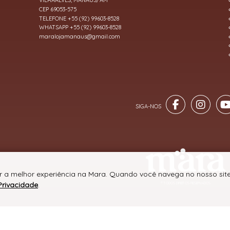
VIERAALVES, MANAUS/AM
CEP 69053-575
TELEFONE +55 (92) 99603-8528
WHATSAPP +55 (92) 99603-8528
maralojamanaus@gmail.com
r a melhor experiência na Mara. Quando você navega no nosso site
Privacidade
.
® TODOS DIREITOS RESERVADOS