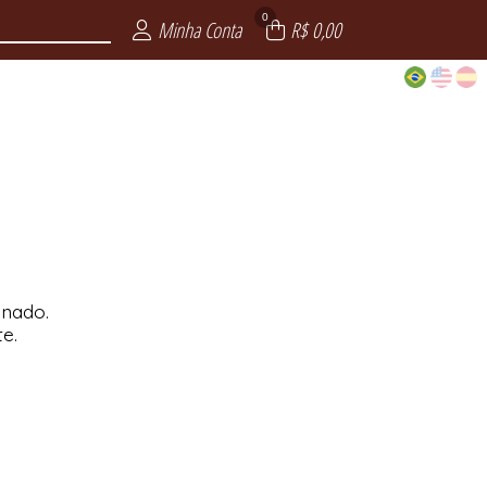
0
Minha Conta
R$ 0,00
onado.
te.