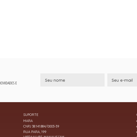
 NOVIDADES E
SUPORTE
MARA
CNPJ 38.141.884/0003-39
RUA PARA, 199