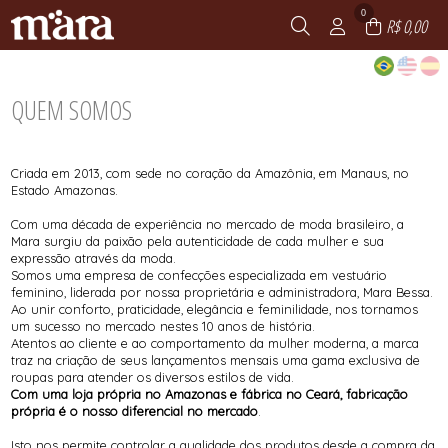
0
R$ 0,00
QUEM SOMOS
Criada em 2013, com sede no coração da Amazônia, em Manaus, no
Estado Amazonas.
Com uma década de experiência no mercado de moda brasileiro, a
Mara surgiu da paixão pela autenticidade de cada mulher e sua
expressão através da moda.
Somos uma empresa de confecções especializada em vestuário
feminino, liderada por nossa proprietária e administradora, Mara Bessa.
Ao unir conforto, praticidade, elegância e feminilidade, nos tornamos
um sucesso no mercado nestes 10 anos de história.
Atentos ao cliente e ao comportamento da mulher moderna, a marca
traz na criação de seus lançamentos mensais uma gama exclusiva de
roupas para atender os diversos estilos de vida.
Com uma loja própria no Amazonas e fábrica no Ceará, fabricação
própria é o nosso diferencial no mercado
.
Isto nos permite controlar a qualidade dos produtos desde a compra da