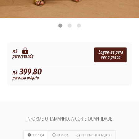
R$
Logue-se para
para revenda
ver o preço
399,80
R$
para uso próprio
INFORME O TAMANHO, A COR E QUANTIDADE
+1 PEÇA
-1 PEÇA
PREENCHER A QTDE