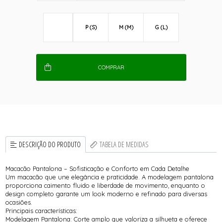
P (S)
M (M)
G (L)
COMPRAR
DESCRIÇÃO DO PRODUTO
TABELA DE MEDIDAS
Macacão Pantalona – Sofisticação e Conforto em Cada Detalhe
Um macacão que une elegância e praticidade. A modelagem pantalona
proporciona caimento fluido e liberdade de movimento, enquanto o
design completo garante um look moderno e refinado para diversas
ocasiões.
Principais características:
Modelagem Pantalona: Corte amplo que valoriza a silhueta e oferece