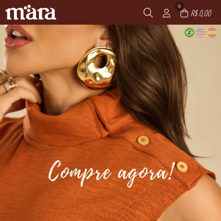
0
R$ 0,00