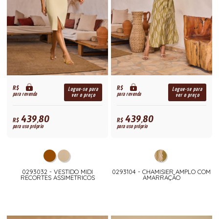
R$
R$
Logue-se para
Logue-se para
para revenda
para revenda
ver o preço
ver o preço
439,80
439,80
R$
R$
para uso próprio
para uso próprio
0293032 - VESTIDO MIDI
0293104 - CHAMISIER AMPLO COM
RECORTES ASSIMETRICOS
AMARRAÇÃO