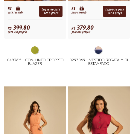
R$
R$
Logue-se para
Logue-se para
para revenda
para revenda
ver o preço
ver o preço
399,80
379,80
R$
R$
para uso próprio
para uso próprio
0493615 - CONJUNTO CROPPED
0293069 - VESTIDO REGATA MIDI
BLAZER
ESTAMPADO