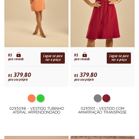
R$
R$
Logue-se para
Logue-se para
para revenda
para revenda
ver o preço
ver o preço
379,80
379,80
R$
R$
para uso próprio
para uso próprio
0293098 - VESTIDO TUBINHO
0293101 - VESTIDO COM
ATERAL ARRENDONDADO
AMARRAÇÃO TRANSPASSE