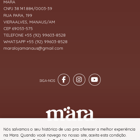
MARA
CNPJ 38.141.884/0003-39
RUA PARA, 199
VIERAALVES, MANAUS/AM
CEP 69053-575
TELEFONE +55 (92) 99603-8528
WHATSAPP +55 (92) 99603-8528
maralojamanaus@gmail.com
® TODOS DIREITOS RESERVADOS
Nós salvamos o seu histórico de uso pra oferecer a melhor experiência
na Mara. Quando você navega no nosso site, aceita esta condição.