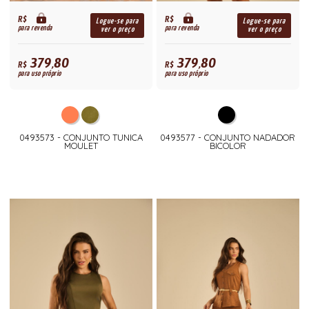
R$
R$
Logue-se para
Logue-se para
para revenda
para revenda
ver o preço
ver o preço
379,80
379,80
R$
R$
para uso próprio
para uso próprio
0493573 - CONJUNTO TUNICA
0493577 - CONJUNTO NADADOR
MOULET
BICOLOR