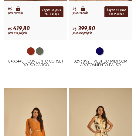
R$
R$
Logue-se para
Logue-se para
para revenda
para revenda
ver o preço
ver o preço
419,80
399,80
R$
R$
para uso próprio
para uso próprio
0493445 - CONJUNTO CORSET
0293092 - VESTIDO MIDI COM
BOLSO CARGO
ABOTOAMENTO FALSO