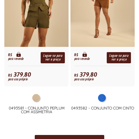
R$
R$
Logue-se para
Logue-se para
para revenda
para revenda
ver o preço
ver o preço
379,80
379,80
R$
R$
para uso próprio
para uso próprio
0493581 - CONJUNTO PEPLUM
0493582 - CONJUNTO COM CINTO
COM ASSIMETRIA