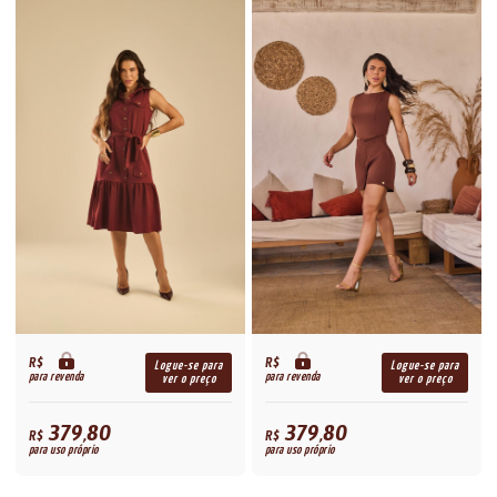
R$
R$
Logue-se para
Logue-se para
para revenda
para revenda
ver o preço
ver o preço
379,80
379,80
R$
R$
para uso próprio
para uso próprio