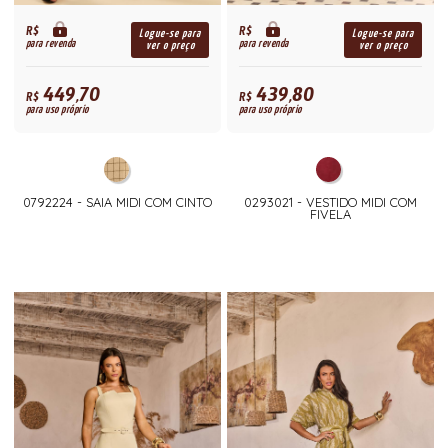
R$
R$
Logue-se para
Logue-se para
para revenda
para revenda
ver o preço
ver o preço
449,70
439,80
R$
R$
para uso próprio
para uso próprio
0792224 - SAIA MIDI COM CINTO
0293021 - VESTIDO MIDI COM
FIVELA