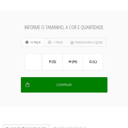
INFORME O TAMANHO, A COR E QUANTIDADE
+1 PEÇA
-1 PEÇA
PREENCHER A QTDE
P (S)
M (M)
G (L)
COMPRAR