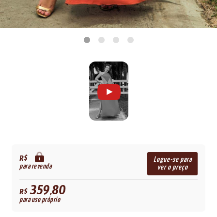
R$
Logue-se para
para revenda
ver o preço
359,80
R$
para uso próprio