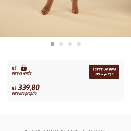
R$
Logue-se para
para revenda
ver o preço
339,80
R$
para uso próprio