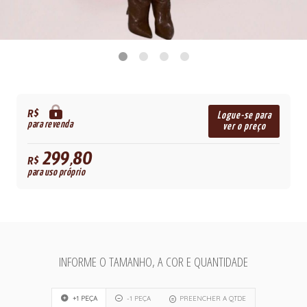
R$
Logue-se para
para revenda
ver o preço
299,80
R$
para uso próprio
INFORME O TAMANHO, A COR E QUANTIDADE
+1 PEÇA
-1 PEÇA
PREENCHER A QTDE