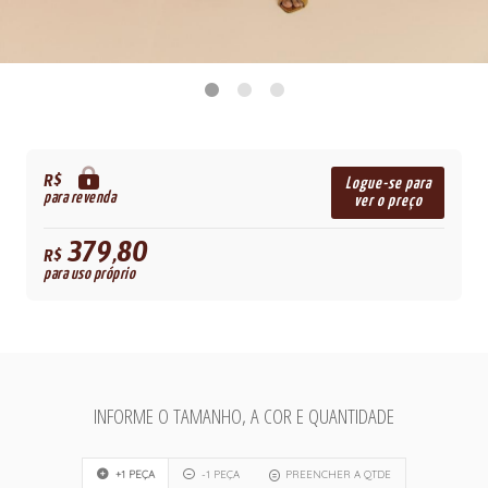
R$
Logue-se para
para revenda
ver o preço
379,80
R$
para uso próprio
INFORME O TAMANHO, A COR E QUANTIDADE
+1 PEÇA
-1 PEÇA
PREENCHER A QTDE