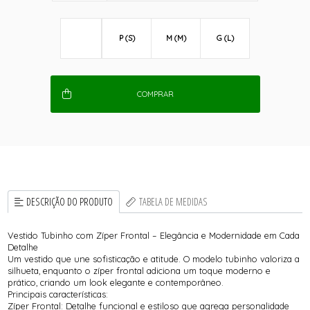
P (S)
M (M)
G (L)
COMPRAR
DESCRIÇÃO DO PRODUTO
TABELA DE MEDIDAS
Vestido Tubinho com Zíper Frontal – Elegância e Modernidade em Cada
Detalhe
Um vestido que une sofisticação e atitude. O modelo tubinho valoriza a
silhueta, enquanto o zíper frontal adiciona um toque moderno e
prático, criando um look elegante e contemporâneo.
Principais características:
Zíper Frontal: Detalhe funcional e estiloso que agrega personalidade