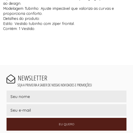
ao design.
Modelagem Tubinho: Ajuste impecável que valoriza as curvas e
proporciona conforto.
Detalhes do produto:
Estilo: Vestido tubinho com zíper frontal.
Contém: 1 Vestido.
NEWSLETTER
SEJA A PRIMEIRA A SABER DE NOSSAS NOVIDADES E PROMOÇÕES!
EU QUERO